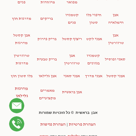
מפואר
מיוחדות
פנים
אבן
חיפוי בלו
קטמנדו
בריקים
מדרגות חוץ
הימלאיה
סטון
פנים
אבן
אבן קסטל
אבני לקט
ריצוף קסטל
בריק פירוק
טרוורטין
מדרגות
קטמנדו
אבן
טרוורטין
סאני ופוסיל
בריק טבעית
בגוונים
טרוורטין
מדרגות
אבני קסטל
אבני מדרך
אבני סאני
אבן גלילאו
בלו סטון חוץ
מדרגות
מאמרים
אבן בראשית
גלילאו
מקצועיים
אבן בראשית © כל הזכויות שמורות
הצהרת פרטיות
|
הצהרת נגישות