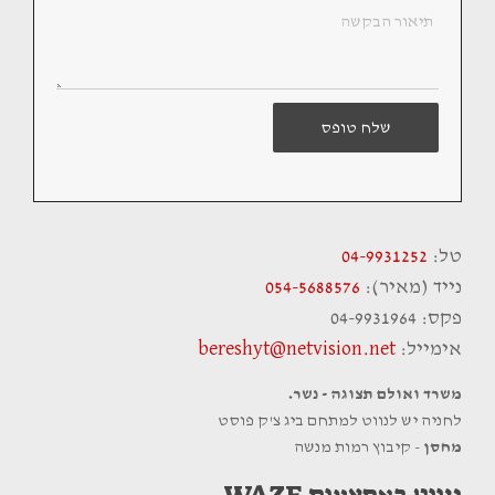
שלח טופס
טל:
04-9931252
נייד (מאיר):
054-5688576
פקס: 04-9931964
אימייל:
bereshyt@netvision.net
משרד ואולם תצוגה - נשר.
לחניה יש לנווט למתחם ביג צ'ק פוסט
מחסן
- קיבוץ רמות מנשה