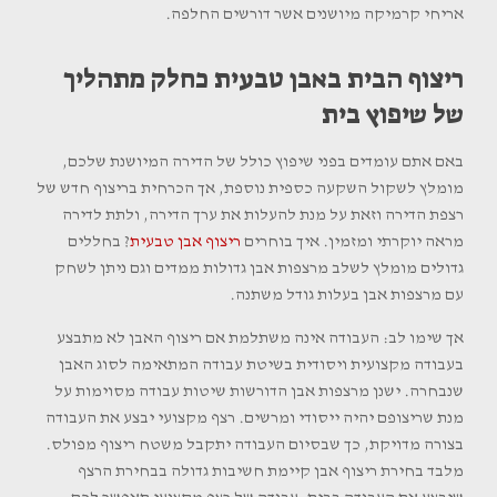
אריחי קרמיקה מיושנים אשר דורשים החלפה.
ריצוף הבית באבן טבעית כחלק מתהליך
של שיפוץ בית
באם אתם עומדים בפני שיפוץ כולל של הדירה המיושנת שלכם,
מומלץ לשקול השקעה כספית נוספת, אך הכרחית בריצוף חדש של
רצפת הדירה וזאת על מנת להעלות את ערך הדירה, ולתת לדירה
מראה יוקרתי ומזמין. איך בוחרים
ריצוף אבן טבעית
? בחללים
גדולים מומלץ לשלב מרצפות אבן גדולות ממדים וגם ניתן לשחק
עם מרצפות אבן בעלות גודל משתנה.
אך שימו לב: העבודה אינה משתלמת אם ריצוף האבן לא מתבצע
בעבודה מקצועית ויסודית בשיטת עבודה המתאימה לסוג האבן
שנבחרה. ישנן מרצפות אבן הדורשות שיטות עבודה מסוימות על
מנת שריצופם יהיה ייסודי ומרשים. רצף מקצועי יבצע את העבודה
בצורה מדויקת, כך שבסיום העבודה יתקבל משטח ריצוף מפולס.
מלבד בחירת ריצוף אבן קיימת חשיבות גדולה בבחירת הרצף