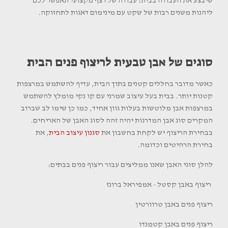
שיבצע את העבודה בבית: עבודה של רצף מקצועי תאפשר לכם
ליהנות משנים רבות של שקט עם מינימום דאגות לתחזוקה.
סוגים של אבן טבעית לריצוף פנים הבית
כאשר מדובר בחללים קטנים בתוך הבית, עדיף להשתמש במרצפות
קטנות יותר. בבית בעל עיצוב שמרני עם קו נקי מומלץ להשתמש
במרצפות אבן מלוטשות בעלות גוון אחיד, כמו כן שימו לב שברוב
המקרים סוג אבן המדרגות יהיה זהה לסוג האבן של האריחים.
בבחירת הריצוף יש לקחת בחשבון את
סגנון עיצוב הבית
, את
בחירת הרהיטים וכדומה.
להלן סוגי האבן שאנו ממליצים עבור ריצוף פנים בבתים:
ריצוף באבן קסטל - אמפיראל ברונז
ריצוף פנים באבן טרוורטין
ריצוף פנים באבן קטמנדו