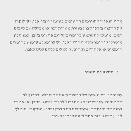
ניקוי הוא אחד הגורמים החשובים בשימור ריצוף אבן. יש לנקות
את הריצוף באופן קבוע בעזרת מטלית רכה או מברשת עם סיבים
רכים. מומלץ להשתמש בחומרים שאינם פוגעים באבן, כמו סבון
נייטרלי או חומר ניקוי ייחודי לאבן. יש להימנע משימוש בחומרים
חומציים או אלקליים חזקים, העלולים לגרום לנזק לאבן.
חידוש פני השטח
עם הזמן, פני השטח של הריצוף עשויים להיבלע ולהפוך לא
מחמיאים. חידוש פני השטח יכול לכלול ליטוש האבן או שימוש
בחומרים מיוחדים שמחזירים את הברק והצבע המקורי. מומלץ
לבצע חידוש כזה אחת לשנה או לפי הצורך.