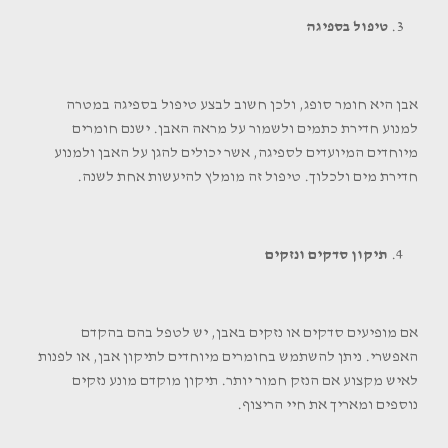
טיפול בספיגה
אבן היא חומר סופג, ולכן חשוב לבצע טיפול בספיגה במטרה
למנוע חדירת כתמים ולשמור על מראה האבן. ישנם חומרים
מיוחדים המיועדים לספיגה, אשר יכולים להגן על האבן ולמנוע
חדירת מים ולכלוך. טיפול זה מומלץ להיעשות אחת לשנה.
תיקון סדקים ונזקים
אם מופיעים סדקים או נזקים באבן, יש לטפל בהם בהקדם
האפשרי. ניתן להשתמש בחומרים מיוחדים לתיקון אבן, או לפנות
לאיש מקצוע אם הנזק חמור יותר. תיקון מוקדם מונע נזקים
נוספים ומאריך את חיי הריצוף.