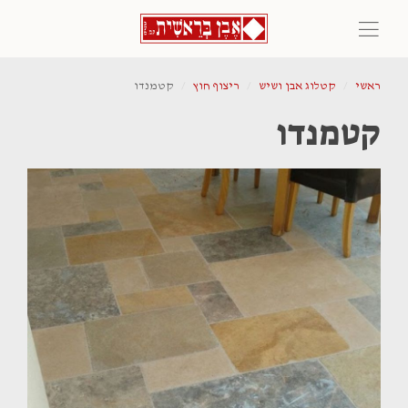
ראשי
קטלוג אבן ושיש
ריצוף חוץ
קטמנדו
קטמנדו