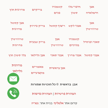
אבן
חיפוי בלו
קטמנדו
בריקים
מדרגות חוץ
הימלאיה
סטון
פנים
אבן
אבן קסטל
אבני לקט
ריצוף קסטל
בריק פירוק
טרוורטין
מדרגות
קטמנדו
אבן
טרוורטין
סאני ופוסיל
בריק טבעית
בגוונים
טרוורטין
מדרגות
אבני קסטל
אבני מדרך
אבני סאני
אבן גלילאו
בלו סטון חוץ
מדרגות
מאמרים
אבן בראשית
גלילאו
מקצועיים
אבן בראשית © כל הזכויות שמורות
הצהרת פרטיות
|
הצהרת נגישות
קידום אתר
אלטלייף
בניית אתר
:
נטרייז