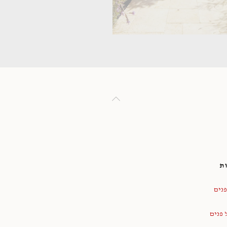
ת
פנים
 פנים