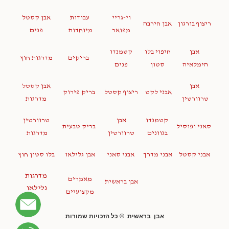
וי-גריי
עבודות
אבן קסטל
ריצוף בורגון
אבן חירבה
מפואר
מיוחדות
פנים
אבן
חיפוי בלו
קטמנדו
בריקים
מדרגות חוץ
הימלאיה
סטון
פנים
אבן
אבן קסטל
אבני לקט
ריצוף קסטל
בריק פירוק
טרוורטין
מדרגות
קטמנדו
אבן
טרוורטין
סאני ופוסיל
בריק טבעית
בגוונים
טרוורטין
מדרגות
אבני קסטל
אבני מדרך
אבני סאני
אבן גלילאו
בלו סטון חוץ
מדרגות
מאמרים
אבן בראשית
גלילאו
מקצועיים
אבן בראשית © כל הזכויות שמורות