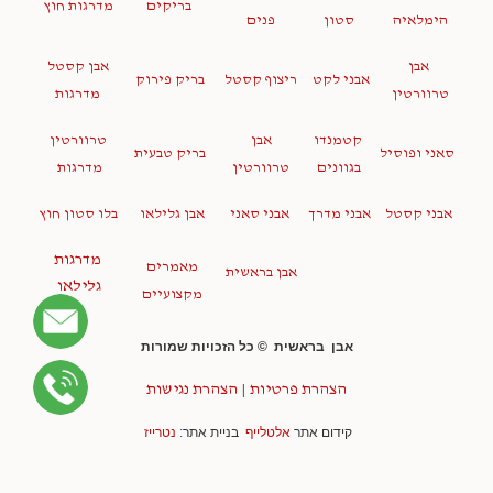
בריקים
מדרגות חוץ
הימלאיה
סטון
פנים
אבן
אבן קסטל
אבני לקט
ריצוף קסטל
בריק פירוק
טרוורטין
מדרגות
קטמנדו
אבן
טרוורטין
סאני ופוסיל
בריק טבעית
בגוונים
טרוורטין
מדרגות
אבני קסטל
אבני מדרך
אבני סאני
אבן גלילאו
בלו סטון חוץ
מדרגות
מאמרים
אבן בראשית
גלילאו
מקצועיים
אבן בראשית © כל הזכויות שמורות
הצהרת פרטיות
|
הצהרת נגישות
קידום אתר
אלטלייף
בניית אתר
:
נטרייז